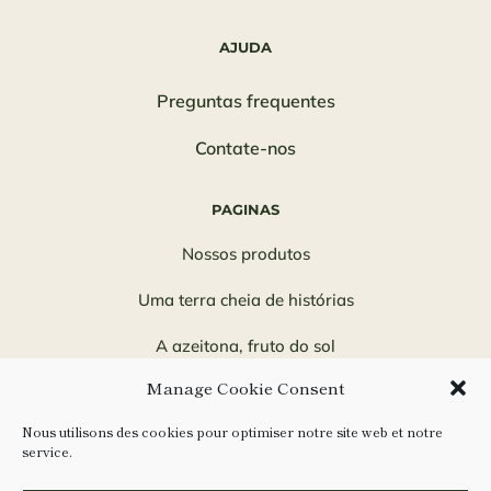
AJUDA
Preguntas frequentes
Contate-nos
PAGINAS
Nossos produtos
Uma terra cheia de histórias
A azeitona, fruto do sol
Manage Cookie Consent
Uma aventura familiar
Nous utilisons des cookies pour optimiser notre site web et notre
Você sabia?
service.
Nossas receitas