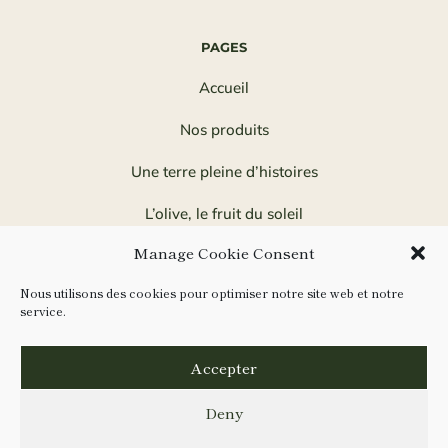
PAGES
Accueil
Nos produits
Une terre pleine d’histoires
L’olive, le fruit du soleil
Manage Cookie Consent
Une aventure familiale
Nous utilisons des cookies pour optimiser notre site web et notre
Le saviez-vous ?
service.
Nos recettes
Accepter
Deny